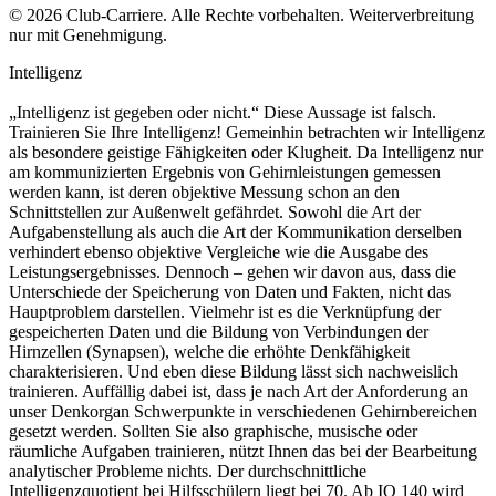
© 2026 Club-Carriere. Alle Rechte vorbehalten. Weiterverbreitung
nur mit Genehmigung.
Intelligenz
„Intelligenz ist gegeben oder nicht.“ Diese Aussage ist falsch.
Trainieren Sie Ihre Intelligenz! Gemeinhin betrachten wir Intelligenz
als besondere geistige Fähigkeiten oder Klugheit. Da Intelligenz nur
am kommunizierten Ergebnis von Gehirnleistungen gemessen
werden kann, ist deren objektive Messung schon an den
Schnittstellen zur Außenwelt gefährdet. Sowohl die Art der
Aufgabenstellung als auch die Art der Kommunikation derselben
verhindert ebenso objektive Vergleiche wie die Ausgabe des
Leistungsergebnisses. Dennoch – gehen wir davon aus, dass die
Unterschiede der Speicherung von Daten und Fakten, nicht das
Hauptproblem darstellen. Vielmehr ist es die Verknüpfung der
gespeicherten Daten und die Bildung von Verbindungen der
Hirnzellen (Synapsen), welche die erhöhte Denkfähigkeit
charakterisieren. Und eben diese Bildung lässt sich nachweislich
trainieren. Auffällig dabei ist, dass je nach Art der Anforderung an
unser Denkorgan Schwerpunkte in verschiedenen Gehirnbereichen
gesetzt werden. Sollten Sie also graphische, musische oder
räumliche Aufgaben trainieren, nützt Ihnen das bei der Bearbeitung
analytischer Probleme nichts. Der durchschnittliche
Intelligenzquotient bei Hilfsschülern liegt bei 70. Ab IQ 140 wird