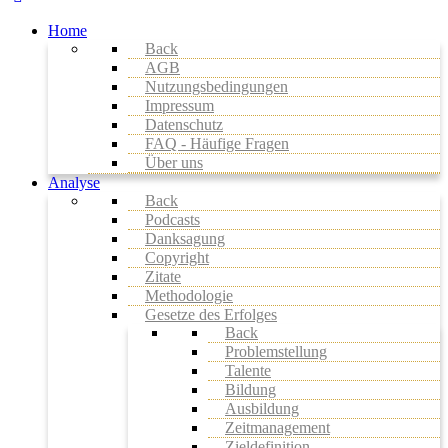
Home
Back
AGB
Nutzungsbedingungen
Impressum
Datenschutz
FAQ - Häufige Fragen
Über uns
Analyse
Back
Podcasts
Danksagung
Copyright
Zitate
Methodologie
Gesetze des Erfolges
Back
Problemstellung
Talente
Bildung
Ausbildung
Zeitmanagement
Zieldefinition