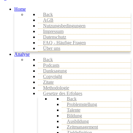
Home
Back
AGB
Nutzungsbedingungen
Impressum
Datenschutz
FAQ - Häufige Fragen
Über uns
Analyse
Back
Podcasts
Danksagung
Copyright
Zitate
Methodologie
Gesetze des Erfolges
Back
Problemstellung
Talente
Bildung
Ausbildung
Zeitmanagement
Zieldefinition