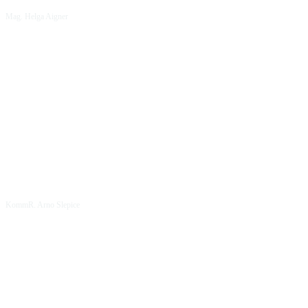
Mag. Helga Aigner
KommR. Arno Slepice