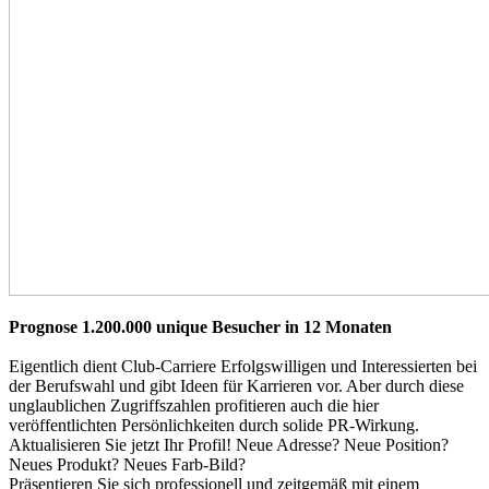
Andreas
Pühringer
Khol
Anton
Innauer
Prognose 1.200.000 unique Besucher in 12 Monaten
Eigentlich dient Club-Carriere Erfolgswilligen und Interessierten bei
der Berufswahl und gibt Ideen für Karrieren vor. Aber durch diese
unglaublichen Zugriffszahlen profitieren auch die hier
veröffentlichten Persönlichkeiten durch solide PR-Wirkung.
Aktualisieren Sie jetzt Ihr Profil! Neue Adresse? Neue Position?
Neues Produkt? Neues Farb-Bild?
Präsentieren Sie sich professionell und zeitgemäß mit einem