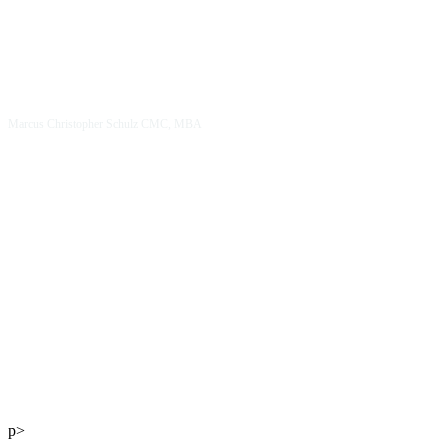
Marcus Christopher Schulz CMC, MBA
Mag. Andreas Kaiser
p>