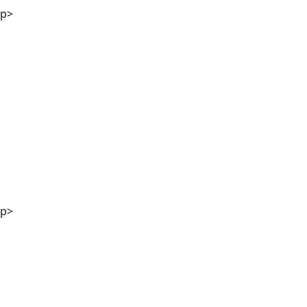
p>
DI Georg Winter
p>