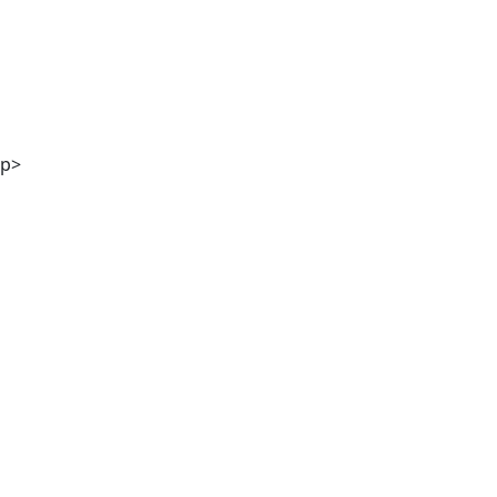
Stefanie Kölbl MA
p>
Mag. Günther M. Hampel