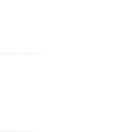
DI Stefan Kampusch BSc
Andreas Hörbart BSc