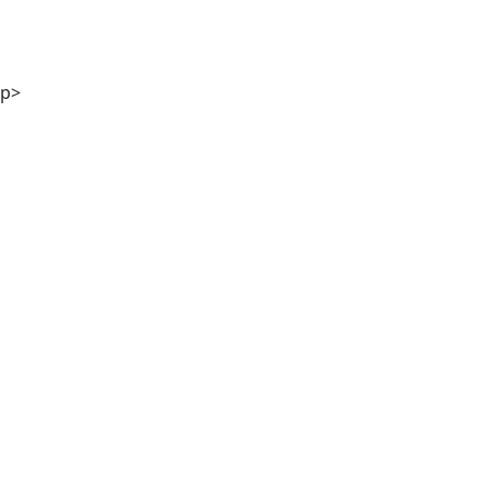
Stefanie Kölbl MA
p>
Mag. Günther M. Hampel