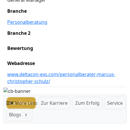
General Manager
Branche
Personalberatung
Branche 2
Bewertung
Webadresse
www.deltacon-exs.com/personalberater-marcus-
christopher-schulz/
Zur Person
More
Less
Zur Karriere
Zum Erfolg
Service
Blogs
1