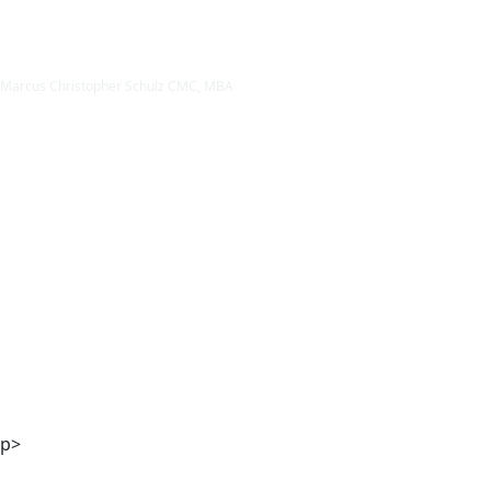
Marcus Christopher Schulz CMC, MBA
Mag. Andreas Kaiser
p>