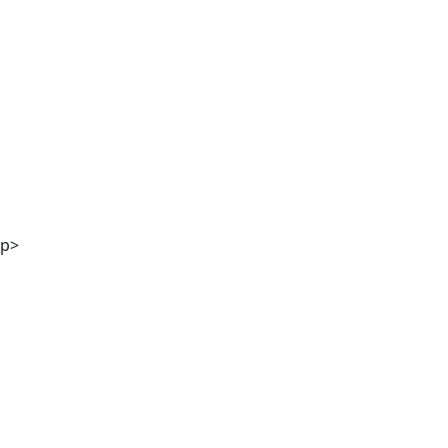
DI Georg Winter
p>