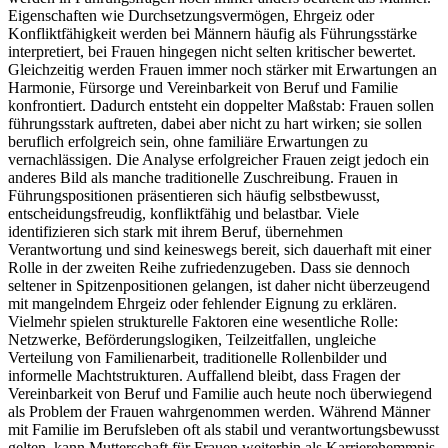
Eigenschaften wie Durchsetzungsvermögen, Ehrgeiz oder
Konfliktfähigkeit werden bei Männern häufig als Führungsstärke
interpretiert, bei Frauen hingegen nicht selten kritischer bewertet.
Gleichzeitig werden Frauen immer noch stärker mit Erwartungen an
Harmonie, Fürsorge und Vereinbarkeit von Beruf und Familie
konfrontiert. Dadurch entsteht ein doppelter Maßstab: Frauen sollen
führungsstark auftreten, dabei aber nicht zu hart wirken; sie sollen
beruflich erfolgreich sein, ohne familiäre Erwartungen zu
vernachlässigen. Die Analyse erfolgreicher Frauen zeigt jedoch ein
anderes Bild als manche traditionelle Zuschreibung. Frauen in
Führungspositionen präsentieren sich häufig selbstbewusst,
entscheidungsfreudig, konfliktfähig und belastbar. Viele
identifizieren sich stark mit ihrem Beruf, übernehmen
Verantwortung und sind keineswegs bereit, sich dauerhaft mit einer
Rolle in der zweiten Reihe zufriedenzugeben. Dass sie dennoch
seltener in Spitzenpositionen gelangen, ist daher nicht überzeugend
mit mangelndem Ehrgeiz oder fehlender Eignung zu erklären.
Vielmehr spielen strukturelle Faktoren eine wesentliche Rolle:
Netzwerke, Beförderungslogiken, Teilzeitfallen, ungleiche
Verteilung von Familienarbeit, traditionelle Rollenbilder und
informelle Machtstrukturen. Auffallend bleibt, dass Fragen der
Vereinbarkeit von Beruf und Familie auch heute noch überwiegend
als Problem der Frauen wahrgenommen werden. Während Männer
mit Familie im Berufsleben oft als stabil und verantwortungsbewusst
gelten, kann Mutterschaft für Frauen weiterhin als Karrierehemmnis