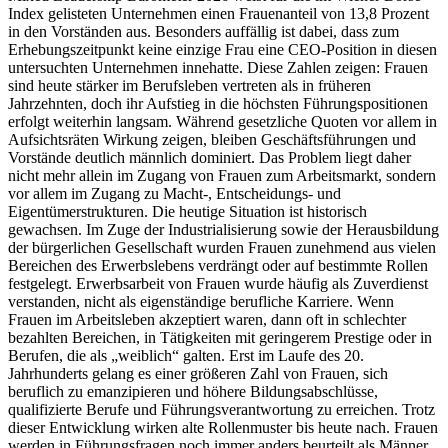
Index gelisteten Unternehmen einen Frauenanteil von 13,8 Prozent
in den Vorständen aus. Besonders auffällig ist dabei, dass zum
Erhebungszeitpunkt keine einzige Frau eine CEO-Position in diesen
untersuchten Unternehmen innehatte. Diese Zahlen zeigen: Frauen
sind heute stärker im Berufsleben vertreten als in früheren
Jahrzehnten, doch ihr Aufstieg in die höchsten Führungspositionen
erfolgt weiterhin langsam. Während gesetzliche Quoten vor allem in
Aufsichtsräten Wirkung zeigen, bleiben Geschäftsführungen und
Vorstände deutlich männlich dominiert. Das Problem liegt daher
nicht mehr allein im Zugang von Frauen zum Arbeitsmarkt, sondern
vor allem im Zugang zu Macht-, Entscheidungs- und
Eigentümerstrukturen. Die heutige Situation ist historisch
gewachsen. Im Zuge der Industrialisierung sowie der Herausbildung
der bürgerlichen Gesellschaft wurden Frauen zunehmend aus vielen
Bereichen des Erwerbslebens verdrängt oder auf bestimmte Rollen
festgelegt. Erwerbsarbeit von Frauen wurde häufig als Zuverdienst
verstanden, nicht als eigenständige berufliche Karriere. Wenn
Frauen im Arbeitsleben akzeptiert waren, dann oft in schlechter
bezahlten Bereichen, in Tätigkeiten mit geringerem Prestige oder in
Berufen, die als „weiblich“ galten. Erst im Laufe des 20.
Jahrhunderts gelang es einer größeren Zahl von Frauen, sich
beruflich zu emanzipieren und höhere Bildungsabschlüsse,
qualifizierte Berufe und Führungsverantwortung zu erreichen. Trotz
dieser Entwicklung wirken alte Rollenmuster bis heute nach. Frauen
werden in Führungsfragen noch immer anders beurteilt als Männer.