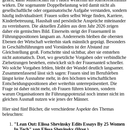
wirken. Die sogenannte Doppelbelastung wird damit nicht als
gesellschaftliche oder organisatorische Aufgabe verstanden, sondern
häufig individualisiert: Frauen sollen selbst Wege finden, Karriere,
Kinderbetreuung, Haushalt und persönliche Ansprüche miteinander
zu vereinbaren. Die aktuellen Zahlen aus dem Jahr 2026 zeigen
daher ein gemischtes Bild. Einerseits steigt der Frauenanteil in
Führungspositionen langsam an. Andererseits bleiben die obersten
Ebenen der Wirtschaft weiterhin stark männlich geprägt. Besonders
in Geschäftsführungen und Vorständen ist der Abstand zur
Gleichstellung groß. Fortschritte sind sichtbar, aber sie entstehen
nicht automatisch. Dort, wo gesetzliche Vorgaben oder verbindliche
Zielsetzungen bestehen, entwickelt sich der Frauenanteil schneller.
Wo solche Vorgaben fehlen, bleibt der Wandel deutlich langsamer.
Zusammenfassend lässt sich sagen: Frauen sind im Berufsleben
längst keine Ausnahme mehr, in den höchsten wirtschaftlichen
Entscheidungspositionen aber weiterhin unterrepräsentiert. Die
Frage ist daher nicht mehr, ob Frauen führen können, sondern
warum Organisationen ihr Führungspotenzial noch immer nicht im
gleichen Ausmaß nutzen wie jenes der Männer.
Hier sind fünf Bücher, die verschiedene Aspekte des Themas
beleuchten:
"Lean Out: Elissa Shevinsky Edits Essays By 25 Women
In Tech" von Elissa Shevinsky (Hrsg.)