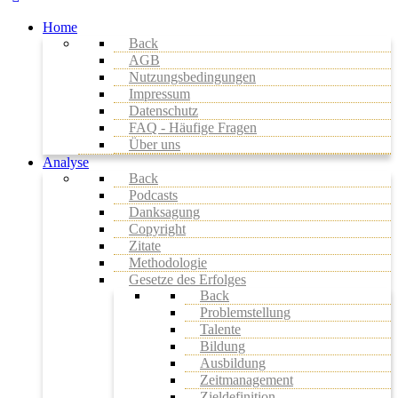
Home
Back
AGB
Nutzungsbedingungen
Impressum
Datenschutz
FAQ - Häufige Fragen
Über uns
Analyse
Back
Podcasts
Danksagung
Copyright
Zitate
Methodologie
Gesetze des Erfolges
Back
Problemstellung
Talente
Bildung
Ausbildung
Zeitmanagement
Zieldefinition