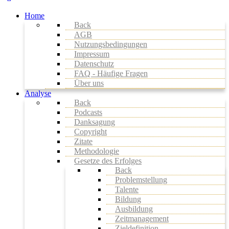
Home
Back
AGB
Nutzungsbedingungen
Impressum
Datenschutz
FAQ - Häufige Fragen
Über uns
Analyse
Back
Podcasts
Danksagung
Copyright
Zitate
Methodologie
Gesetze des Erfolges
Back
Problemstellung
Talente
Bildung
Ausbildung
Zeitmanagement
Zieldefinition