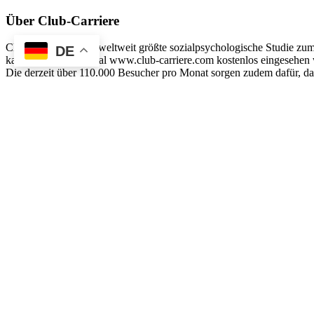
Über Club-Carriere
Club-Carriere ist die weltweit größte sozialpsychologische Studie z
DE
kann auf diesem Portal www.club-carriere.com kostenlos eingesehen w
Die derzeit über 110.000 Besucher pro Monat sorgen zudem dafür, das