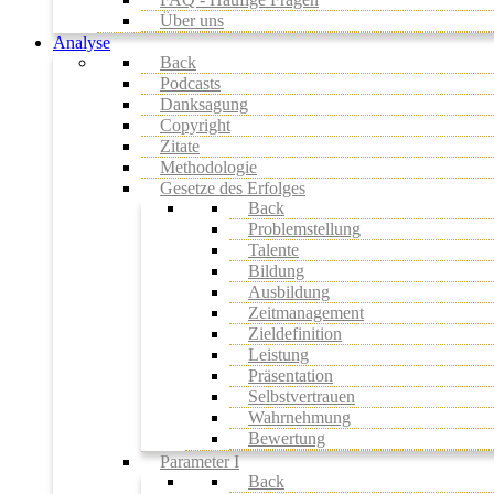
Über uns
Analyse
Back
Podcasts
Danksagung
Copyright
Zitate
Methodologie
Gesetze des Erfolges
Back
Problemstellung
Talente
Bildung
Ausbildung
Zeitmanagement
Zieldefinition
Leistung
Präsentation
Selbstvertrauen
Wahrnehmung
Bewertung
Parameter I
Back