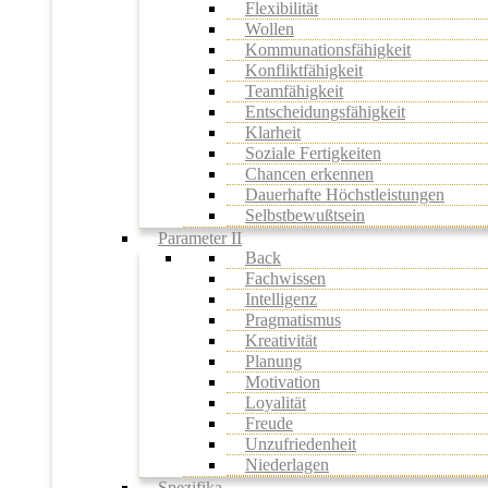
Flexibilität
Wollen
Kommunationsfähigkeit
Konfliktfähigkeit
Teamfähigkeit
Entscheidungsfähigkeit
Klarheit
Soziale Fertigkeiten
Chancen erkennen
Dauerhafte Höchstleistungen
Selbstbewußtsein
Parameter II
Back
Fachwissen
Intelligenz
Pragmatismus
Kreativität
Planung
Motivation
Loyalität
Freude
Unzufriedenheit
Niederlagen
Spezifika