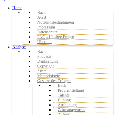
Home
Back
AGB
Nutzungsbedingungen
Impressum
Datenschutz
FAQ - Häufige Fragen
Über uns
Analyse
Back
Podcasts
Danksagung
Copyright
Zitate
Methodologie
Gesetze des Erfolges
Back
Problemstellung
Talente
Bildung
Ausbildung
Zeitmanagement
Zieldefinition