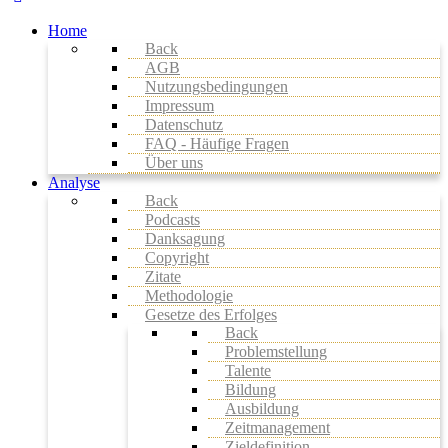
Home
Back
AGB
Nutzungsbedingungen
Impressum
Datenschutz
FAQ - Häufige Fragen
Über uns
Analyse
Back
Podcasts
Danksagung
Copyright
Zitate
Methodologie
Gesetze des Erfolges
Back
Problemstellung
Talente
Bildung
Ausbildung
Zeitmanagement
Zieldefinition