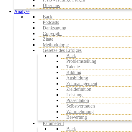
Über uns
Analyse
Back
Podcasts
Danksagung
Copyright
Zitate
Methodologie
Gesetze des Erfolges
Back
Problemstellung
Talente
Bildung
Ausbildung
Zeitmanagement
Zieldefinition
Leistung
Präsentation
Selbstvertrauen
Wahrnehmung
Bewertung
Parameter I
Back