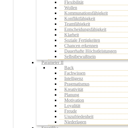
Flexibilität
Wollen
Kommunationsfähigkeit
Konfliktfähigkeit
Teamfähigkeit
Entscheidungsfähigkeit
Klarheit
Soziale Fertigkeiten
Chancen erkennen
Dauerhafte Höchstleistungen
Selbstbewußtsein
Parameter II
Back
Fachwissen
Intelligenz
Pragmatismus
Kreativität
Planung
Motivation
Loyalität
Freude
Unzufriedenheit
Niederlagen
Spezifika