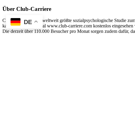
Über Club-Carriere
Club-Carriere ist die weltweit größte sozialpsychologische Studie z
DE
kann auf diesem Portal www.club-carriere.com kostenlos eingesehen w
Die derzeit über 110.000 Besucher pro Monat sorgen zudem dafür, das