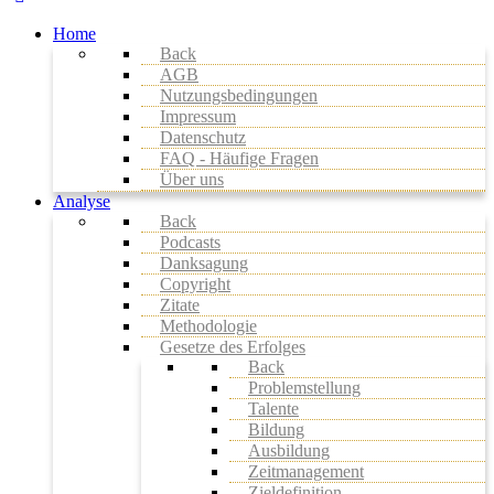
Home
Back
AGB
Nutzungsbedingungen
Impressum
Datenschutz
FAQ - Häufige Fragen
Über uns
Analyse
Back
Podcasts
Danksagung
Copyright
Zitate
Methodologie
Gesetze des Erfolges
Back
Problemstellung
Talente
Bildung
Ausbildung
Zeitmanagement
Zieldefinition