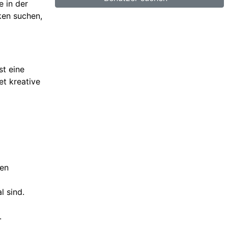
e in der
ken suchen,
st eine
et kreative
sen
l sind.
.