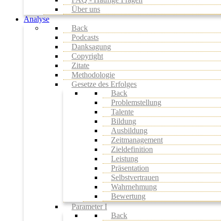
Über uns
Analyse
Back
Podcasts
Danksagung
Copyright
Zitate
Methodologie
Gesetze des Erfolges
Back
Problemstellung
Talente
Bildung
Ausbildung
Zeitmanagement
Zieldefinition
Leistung
Präsentation
Selbstvertrauen
Wahrnehmung
Bewertung
Parameter I
Back