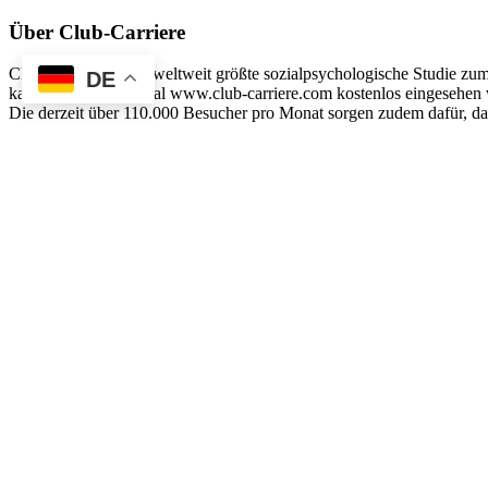
Über Club-Carriere
Club-Carriere ist die weltweit größte sozialpsychologische Studie z
DE
kann auf diesem Portal www.club-carriere.com kostenlos eingesehen w
Die derzeit über 110.000 Besucher pro Monat sorgen zudem dafür, das