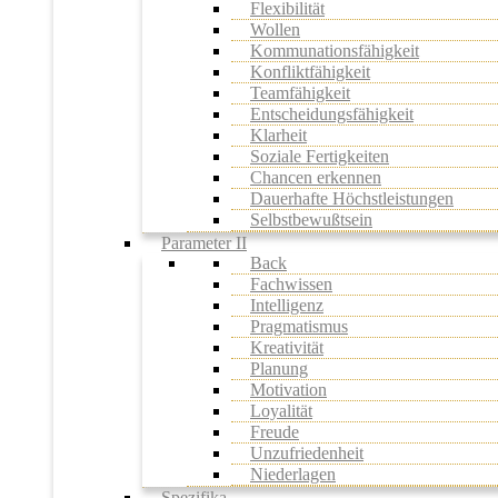
Flexibilität
Wollen
Kommunationsfähigkeit
Konfliktfähigkeit
Teamfähigkeit
Entscheidungsfähigkeit
Klarheit
Soziale Fertigkeiten
Chancen erkennen
Dauerhafte Höchstleistungen
Selbstbewußtsein
Parameter II
Back
Fachwissen
Intelligenz
Pragmatismus
Kreativität
Planung
Motivation
Loyalität
Freude
Unzufriedenheit
Niederlagen
Spezifika