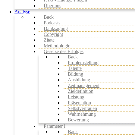
Über uns
Analyse
Back
Podcasts
Danksagung
Copyright
Zitate
Methodologie
Gesetze des Erfolges
Back
Problemstellung
Talente
Bildung
Ausbildung
Zeitmanagement
Zieldefinition
Leistung
Präsentation
Selbstvertrauen
Wahrnehmung
Bewertung
Parameter I
Back