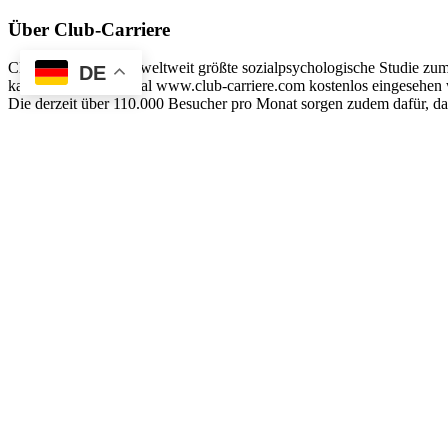
Über Club-Carriere
Club-Carriere ist die weltweit größte sozialpsychologische Studie z
DE
kann auf diesem Portal www.club-carriere.com kostenlos eingesehen w
Die derzeit über 110.000 Besucher pro Monat sorgen zudem dafür, das