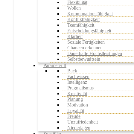
Flexibilität
Wollen
Kommunationsfähigkeit
Konfliktfähigkeit
Teamfähigkeit
Entscheidungsfähigkeit
Klarheit
Soziale Fertigkeiten
Chancen erkennen
Dauerhafte Höchstleistungen
Selbstbewußtsein
Parameter II
Back
Fachwissen
Intelligenz
Pragmatismus
Kreativität
Planung
Motivation
Loyalität
Freude
Unzufriedenheit
Niederlagen
Spezifika