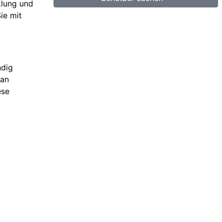
klung und
ie mit
ndig
 an
ese