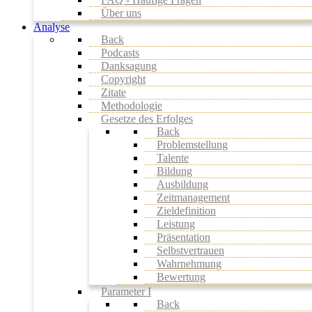
Über uns
Analyse
Back
Podcasts
Danksagung
Copyright
Zitate
Methodologie
Gesetze des Erfolges
Back
Problemstellung
Talente
Bildung
Ausbildung
Zeitmanagement
Zieldefinition
Leistung
Präsentation
Selbstvertrauen
Wahrnehmung
Bewertung
Parameter I
Back