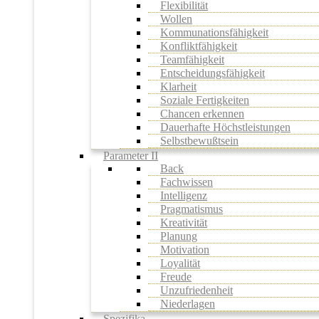
Flexibilität
Wollen
Kommunationsfähigkeit
Konfliktfähigkeit
Teamfähigkeit
Entscheidungsfähigkeit
Klarheit
Soziale Fertigkeiten
Chancen erkennen
Dauerhafte Höchstleistungen
Selbstbewußtsein
Parameter II
Back
Fachwissen
Intelligenz
Pragmatismus
Kreativität
Planung
Motivation
Loyalität
Freude
Unzufriedenheit
Niederlagen
Spezifika