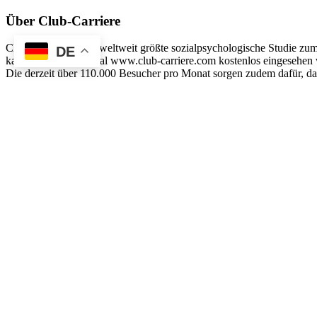
Über Club-Carriere
Club-Carriere ist die weltweit größte sozialpsychologische Studie z
DE
kann auf diesem Portal www.club-carriere.com kostenlos eingesehen w
Die derzeit über 110.000 Besucher pro Monat sorgen zudem dafür, das