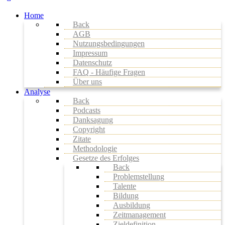
Home
Back
AGB
Nutzungsbedingungen
Impressum
Datenschutz
FAQ - Häufige Fragen
Über uns
Analyse
Back
Podcasts
Danksagung
Copyright
Zitate
Methodologie
Gesetze des Erfolges
Back
Problemstellung
Talente
Bildung
Ausbildung
Zeitmanagement
Zieldefinition