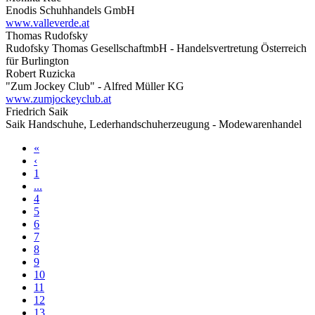
Enodis Schuhhandels GmbH
www.valleverde.at
Thomas Rudofsky
Rudofsky Thomas GesellschaftmbH - Handelsvertretung Österreich
für Burlington
Robert Ruzicka
"Zum Jockey Club" - Alfred Müller KG
www.zumjockeyclub.at
Friedrich Saik
Saik Handschuhe, Lederhandschuherzeugung - Modewarenhandel
«
‹
1
...
4
5
6
7
8
9
10
11
12
13