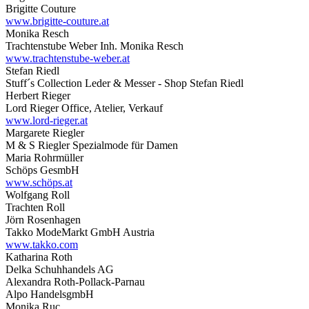
Brigitte Couture
www.brigitte-couture.at
Monika Resch
Trachtenstube Weber Inh. Monika Resch
www.trachtenstube-weber.at
Stefan Riedl
Stuff´s Collection Leder & Messer - Shop Stefan Riedl
Herbert Rieger
Lord Rieger Office, Atelier, Verkauf
www.lord-rieger.at
Margarete Riegler
M & S Riegler Spezialmode für Damen
Maria Rohrmüller
Schöps GesmbH
www.schöps.at
Wolfgang Roll
Trachten Roll
Jörn Rosenhagen
Takko ModeMarkt GmbH Austria
www.takko.com
Katharina Roth
Delka Schuhhandels AG
Alexandra Roth-Pollack-Parnau
Alpo HandelsgmbH
Monika Ruc