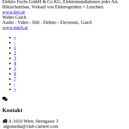
Elektro Fuchs GmbH & Co KG, Elektroinstallationen jeder Art,
Blitzschutzbau, Verkauf von Elektrogeräten + Leuchten
www.tiwi.at
Walter Gaich
Audio - Video - Hifi - Elektro - Electronic, Gaich
www.gaich.at
«
‹
1
2
3
4
5
6
7
›
»
Kontakt
A-1010 Wien; Sterngasse 3
algomedia@club-carriere.com