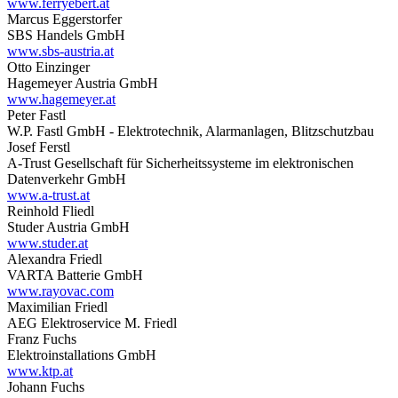
www.ferryebert.at
Marcus Eggerstorfer
SBS Handels GmbH
www.sbs-austria.at
Otto Einzinger
Hagemeyer Austria GmbH
www.hagemeyer.at
Peter Fastl
W.P. Fastl GmbH - Elektrotechnik, Alarmanlagen, Blitzschutzbau
Josef Ferstl
A-Trust Gesellschaft für Sicherheitssysteme im elektronischen
Datenverkehr GmbH
www.a-trust.at
Reinhold Fliedl
Studer Austria GmbH
www.studer.at
Alexandra Friedl
VARTA Batterie GmbH
www.rayovac.com
Maximilian Friedl
AEG Elektroservice M. Friedl
Franz Fuchs
Elektroinstallations GmbH
www.ktp.at
Johann Fuchs