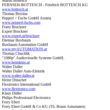
Martin Bottesch
FERNSEH-BOTTESCH - Friedrich BOTTESCH KG
www.bottesch.at
Thomas Brezina
Pepperl + Fuchs GmbH Austria
www.pepperl-fuchs.com
Franz Bruckner
Expert Bruckner
www.expert.at/bruckner
Dietmar Buxbaum
Buxbaum Automation GmbH
www.myAUTOMATION.at
Thomas Chuchlik
"1080p" Audiovisuelle Systeme GmbH.
www.heimkino.at
Walter Daller
Walter Daller Auto-Elektrik
www.walter-daller.at
Heinz Dinacher
Flextronics International GmbH
www.flextronics.com
Klaus Düller
Philips Professional Electronics
Ferry Ebert
Ferry Ebert GmbH & Co KG (Th. Braun Automaten)