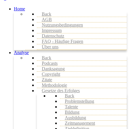
Home
Back
AGB
Nutzungsbedingungen
Impressum
Datenschutz
FAQ - Häufige Fragen
Über uns
Analyse
Back
Podcasts
Danksagung
Copyright
Zitate
Methodologie
Gesetze des Erfolges
Back
Problemstellung
Talente
Bildung
Ausbildung
Zeitmanagement
Zieldefinition