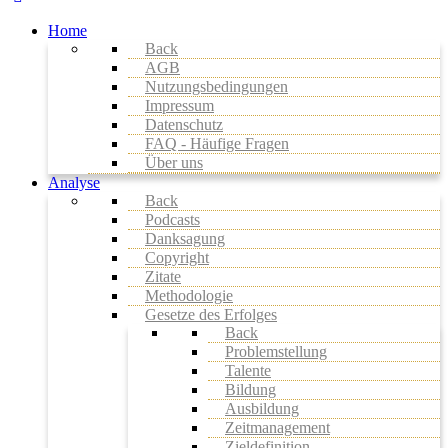
Home
Back
AGB
Nutzungsbedingungen
Impressum
Datenschutz
FAQ - Häufige Fragen
Über uns
Analyse
Back
Podcasts
Danksagung
Copyright
Zitate
Methodologie
Gesetze des Erfolges
Back
Problemstellung
Talente
Bildung
Ausbildung
Zeitmanagement
Zieldefinition