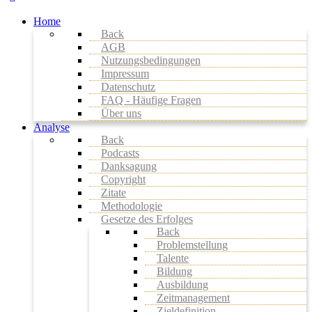
Home
Back
AGB
Nutzungsbedingungen
Impressum
Datenschutz
FAQ - Häufige Fragen
Über uns
Analyse
Back
Podcasts
Danksagung
Copyright
Zitate
Methodologie
Gesetze des Erfolges
Back
Problemstellung
Talente
Bildung
Ausbildung
Zeitmanagement
Zieldefinition