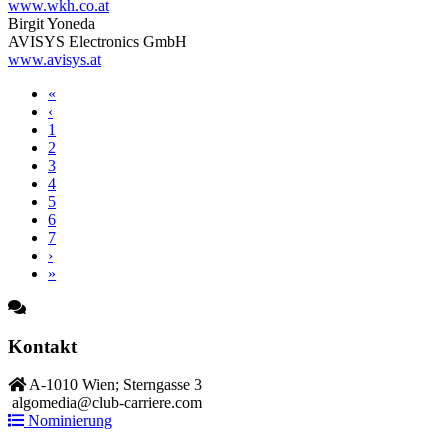
www.wkh.co.at
Birgit Yoneda
AVISYS Electronics GmbH
www.avisys.at
«
‹
1
2
3
4
5
6
7
›
»
Kontakt
A-1010 Wien; Sterngasse 3
algomedia@club-carriere.com
Nominierung