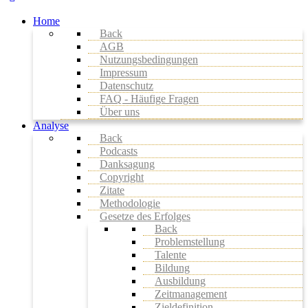
Home
Back
AGB
Nutzungsbedingungen
Impressum
Datenschutz
FAQ - Häufige Fragen
Über uns
Analyse
Back
Podcasts
Danksagung
Copyright
Zitate
Methodologie
Gesetze des Erfolges
Back
Problemstellung
Talente
Bildung
Ausbildung
Zeitmanagement
Zieldefinition