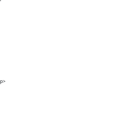
Stefanie Kölbl MA
p>