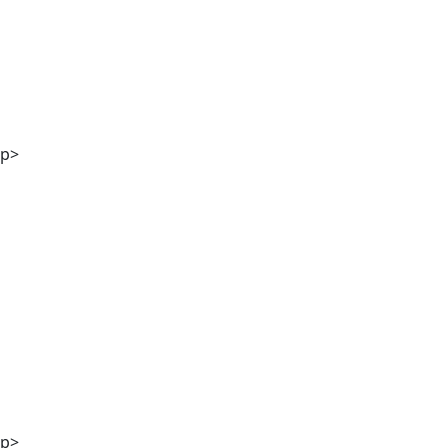
Mag. Andreas Kaiser
p>
DI Georg Winter
p>