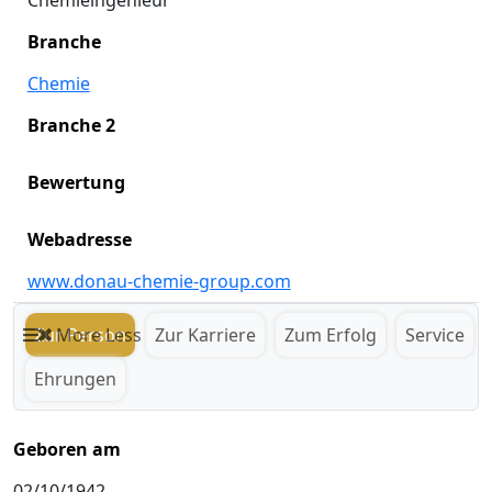
Chemieingenieur
Branche
Chemie
Branche 2
Bewertung
Webadresse
www.donau-chemie-group.com
Zur Person
More
Less
Zur Karriere
Zum Erfolg
Service
Ehrungen
Geboren am
02/10/1942