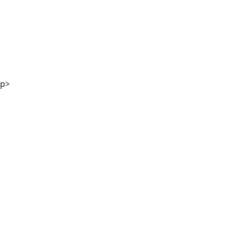
Mag. Andreas Kaiser
p>
DI Georg Winter