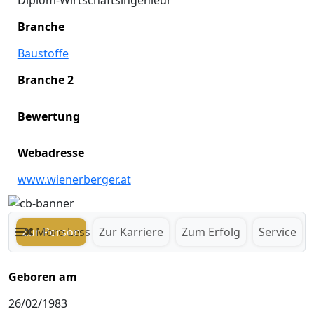
Diplom-Wirtschaftsingenieur
Branche
Baustoffe
Branche 2
Bewertung
Webadresse
www.wienerberger.at
Zur Person
More
Less
Zur Karriere
Zum Erfolg
Service
Geboren am
26/02/1983