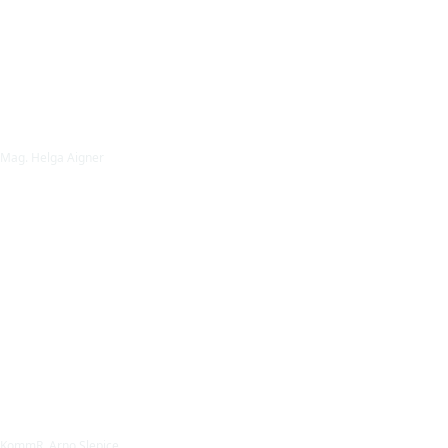
Mag. Helga Aigner
KommR. Arno Slepice