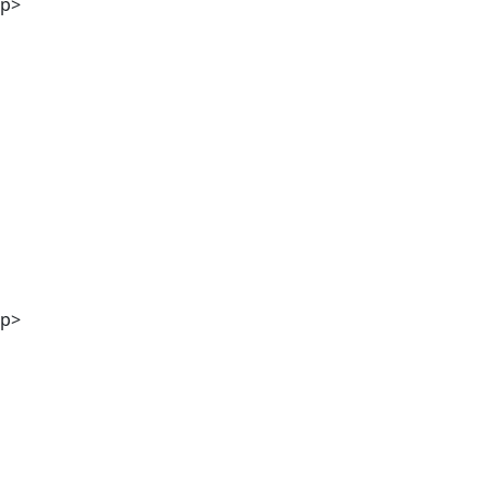
p>
Stefanie Kölbl MA
p>