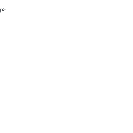
p>
Mag. Günther M. Hampel