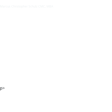
Marcus Christopher Schulz CMC, MBA
Mag. Andreas Kaiser
p>