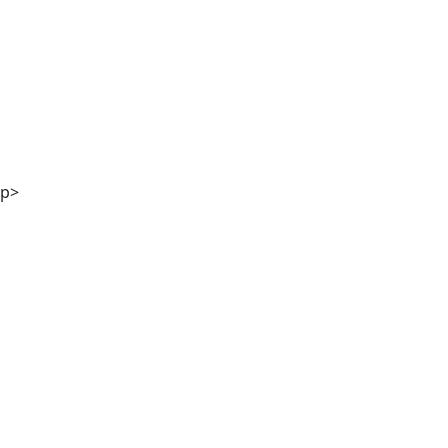
DI Georg Winter
p>
Stefanie Kölbl MA