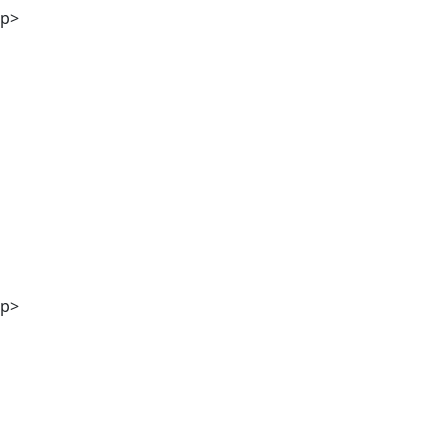
p>
Stefanie Kölbl MA
p>