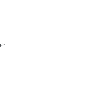
Mag. Andreas Kaiser
p>
DI Georg Winter