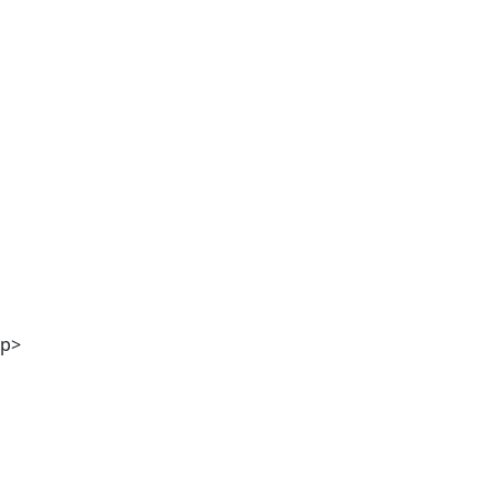
Mag. Andreas Kaiser
p>