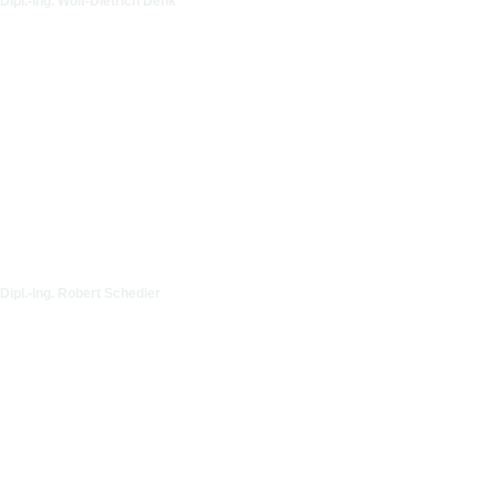
Dipl.-Ing. Wolf-Dietrich Denk
Dipl.-Ing. Robert Schedler