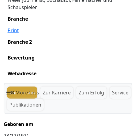
Freier Journalist, Buchautor, Filmemacher und
Schauspieler
Branche
Print
Branche 2
Bewertung
Webadresse
Zur Person
More
Less
Zur Karriere
Zum Erfolg
Service
Publikationen
Geboren am
23/12/1921