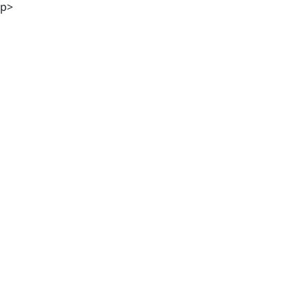
p>
Mag. Günther M. Hampel