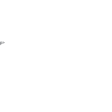
DI Georg Winter
p>
Stefanie Kölbl MA