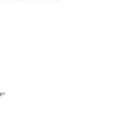
Marcus Christopher Schulz CMC, MBA
Mag. Andreas Kaiser
p>