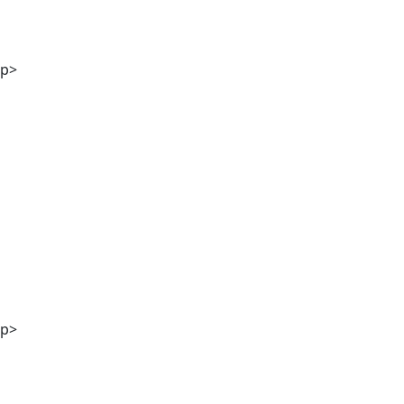
Mag. Andreas Kaiser
p>
DI Georg Winter
p>