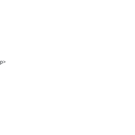
Stefanie Kölbl MA
p>
Mag. Günther M. Hampel