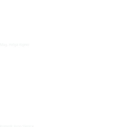
Mag. Helga Aigner
KommR. Arno Slepice