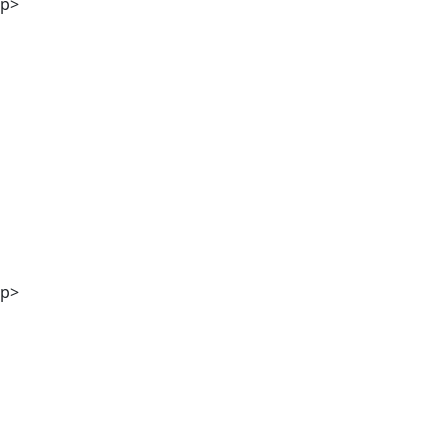
p>
Stefanie Kölbl MA
p>