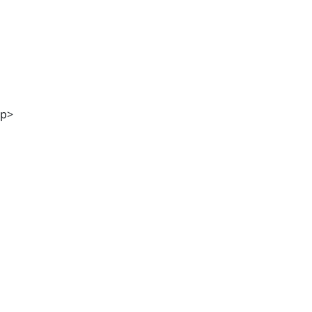
Mag. Andreas Kaiser
p>
DI Georg Winter