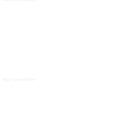
Andreas Hörbart BSc
Mag. Peter Aufreiter